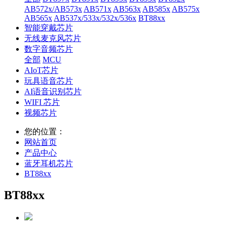
AB572x/AB573x
AB571x
AB563x
AB585x
AB575x
AB565x
AB537x/533x/532x/536x
BT88xx
智能穿戴芯片
无线麦克风芯片
数字音频芯片
全部
MCU
AIoT芯片
玩具语音芯片
AI语音识别芯片
WIFI 芯片
视频芯片
您的位置：
网站首页
产品中心
蓝牙耳机芯片
BT88xx
BT88xx