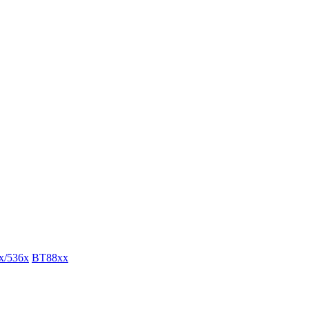
x/536x
BT88xx