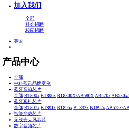
加入我们
全部
社会招聘
校园招聘
英语
产品中心
全部
中科蓝讯品牌案例
蓝牙音箱芯片
全部
BT890x
BT896x
BT8800X/AB580X
AB570x
AB530x/
蓝牙耳机芯片
全部
BT897x
BT891x
BT895x
BT893x
BT892x
AB572x/AB
智能穿戴芯片
无线麦克风芯片
数字音频芯片