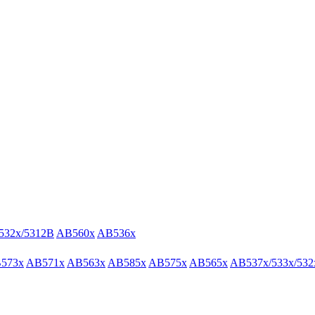
532x/5312B
AB560x
AB536x
573x
AB571x
AB563x
AB585x
AB575x
AB565x
AB537x/533x/532