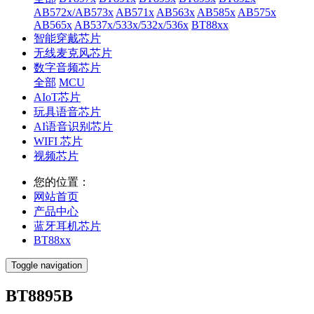
AB572x/AB573x
AB571x
AB563x
AB585x
AB575x
AB565x
AB537x/533x/532x/536x
BT88xx
智能穿戴芯片
无线麦克风芯片
数字音频芯片
全部
MCU
AIoT芯片
玩具语音芯片
AI语音识别芯片
WIFI 芯片
视频芯片
您的位置：
网站首页
产品中心
蓝牙耳机芯片
BT88xx
Toggle navigation
BT8895B