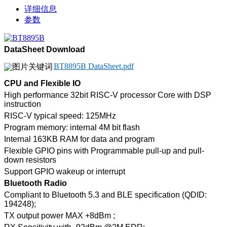
详细信息
参数
DataSheet Download
BT8895B DataSheet.pdf
CPU and Flexible IO
High performance 32bit RISC-V processor Core with DSP
instruction
RISC-V typical speed: 125MHz
Program memory: internal 4M bit flash
Internal 163KB RAM for data and program
Flexible GPIO pins with Programmable pull-up and pull-
down resistors
Support GPIO wakeup or interrupt
Bluetooth Radio
Compliant to Bluetooth 5.3 and BLE specification (QDID:
194248);
TX output power MAX +8dBm ;