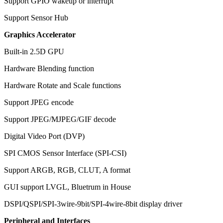
Support GPIO wakeup or interrupt
Support Sensor Hub
Graphics Accelerator
Built-in 2.5D GPU
Hardware Blending function
Hardware Rotate and Scale functions
Support JPEG encode
Support JPEG/MJPEG/GIF decode
Digital Video Port (DVP)
SPI CMOS Sensor Interface (SPI-CSI)
Support ARGB, RGB, CLUT, A format
GUI support LVGL, Bluetrum in House
DSPI/QSPI/SPI-3wire-9bit/SPI-4wire-8bit display driver
Peripheral and Interfaces