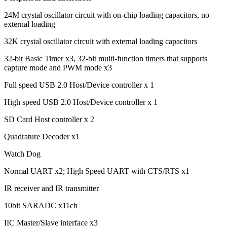
24M crystal oscillator circuit with on-chip loading capacitors, no
external loading
32K crystal oscillator circuit with external loading capacitors
32-bit Basic Timer x3, 32-bit multi-function timers that supports
capture mode and PWM mode x3
Full speed USB 2.0 Host/Device controller x 1
High speed USB 2.0 Host/Device controller x 1
SD Card Host controller x 2
Quadrature Decoder x1
Watch Dog
Normal UART x2; High Speed UART with CTS/RTS x1
IR receiver and IR transmitter
10bit SARADC x11ch
IIC Master/Slave interface x3