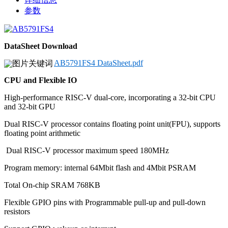
参数
DataSheet Download
AB5791FS4 DataSheet.pdf
CPU and Flexible IO
High-performance RISC-V dual-core, incorporating a 32-bit CPU
and 32-bit GPU
Dual RISC-V processor contains floating point unit(FPU), supports
floating point arithmetic
Dual RISC-V processor maximum speed 180MHz
Program memory: internal 64Mbit flash and 4Mbit PSRAM
Total On-chip SRAM 768KB
Flexible GPIO pins with Programmable pull-up and pull-down
resistors