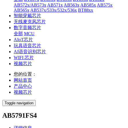
AB572x/AB573x
AB571x
AB563x
AB585x
AB575x
AB565x
AB537x/533x/532x/536x
BT88xx
智能穿戴芯片
无线麦克风芯片
数字音频芯片
全部
MCU
AIoT芯片
玩具语音芯片
AI语音识别芯片
WIFI 芯片
视频芯片
您的位置：
网站首页
产品中心
视频芯片
Toggle navigation
AB5791FS4
详细信息