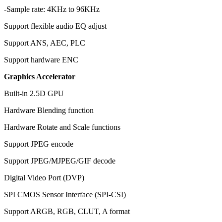
-Sample rate: 4KHz to 96KHz
Support flexible audio EQ adjust
Support ANS, AEC, PLC
Support hardware ENC
Graphics Accelerator
Built-in 2.5D GPU
Hardware Blending function
Hardware Rotate and Scale functions
Support JPEG encode
Support JPEG/MJPEG/GIF decode
Digital Video Port (DVP)
SPI CMOS Sensor Interface (SPI-CSI)
Support ARGB, RGB, CLUT, A format