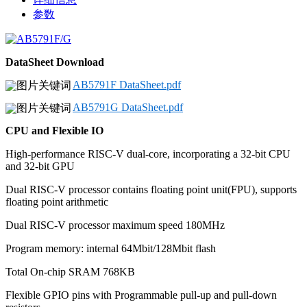
参数
DataSheet Download
AB5791F DataSheet.pdf
AB5791G DataSheet.pdf
CPU and Flexible IO
High-performance RISC-V dual-core, incorporating a 32-bit CPU
and 32-bit GPU
Dual RISC-V processor contains floating point unit(FPU), supports
floating point arithmetic
Dual RISC-V processor maximum speed 180MHz
Program memory: internal 64Mbit/128
Mbit
flash
Total On-chip SRAM 768KB
Flexible GPIO pins with Programmable pull-up and pull-down