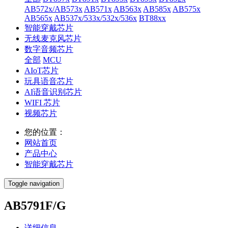
AB572x/AB573x
AB571x
AB563x
AB585x
AB575x
AB565x
AB537x/533x/532x/536x
BT88xx
智能穿戴芯片
无线麦克风芯片
数字音频芯片
全部
MCU
AIoT芯片
玩具语音芯片
AI语音识别芯片
WIFI 芯片
视频芯片
您的位置：
网站首页
产品中心
智能穿戴芯片
Toggle navigation
AB5791F/G
详细信息