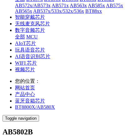
AB572x/AB573x
AB571x
AB563x
AB585x
AB575x
AB565x
AB537x/533x/532x/536x
BT88xx
智能穿戴芯片
无线麦克风芯片
数字音频芯片
全部
MCU
AIoT芯片
玩具语音芯片
AI语音识别芯片
WIFI 芯片
视频芯片
您的位置：
网站首页
产品中心
蓝牙音箱芯片
BT8800X/AB580X
Toggle navigation
AB5802B