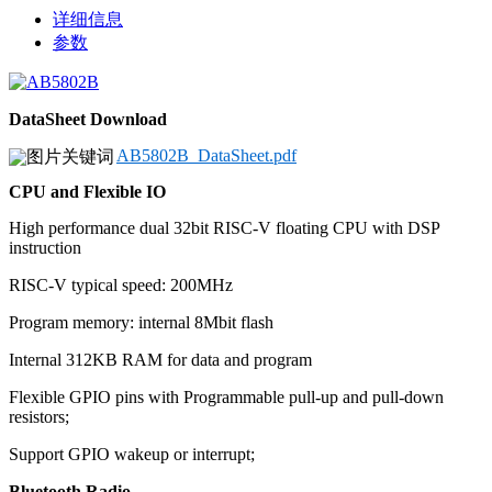
详细信息
参数
DataSheet Download
AB5802B_DataSheet.pdf
CPU and Flexible IO
High performance dual 32bit RISC-V floating CPU with DSP
instruction
RISC-V typical speed: 200MHz
Program memory: internal 8Mbit flash
Internal 312KB RAM for data and program
Flexible GPIO pins with Programmable pull-up and pull-down
resistors;
Support GPIO wakeup or interrupt;
Bluetooth Radio