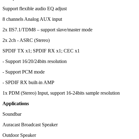
Support flexible audio EQ adjust
8 channels Analog AUX input
2x IIS7.1/TDM8 – support slave/master mode
2x 2ch - ASRC (Stereo)
SPDIF TX x1; SPDIF RX x1; CEC x1
- Support 16/20/24bits resolution
- Support PCM mode
- SPDIF RX built-in AMP
1x PDM (Stereo) Input, support 16-24bits sample resolution
Applications
Soundbar
Auracast Broadcast Speaker
Outdoor Speaker