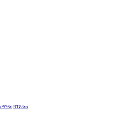
x/536x
BT88xx