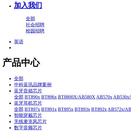
加入我们
全部
社会招聘
校园招聘
英语
产品中心
全部
中科蓝讯品牌案例
蓝牙音箱芯片
全部
BT890x
BT896x
BT8800X/AB580X
AB570x
AB530x/
蓝牙耳机芯片
全部
BT897x
BT891x
BT895x
BT893x
BT892x
AB572x/AB
智能穿戴芯片
无线麦克风芯片
数字音频芯片