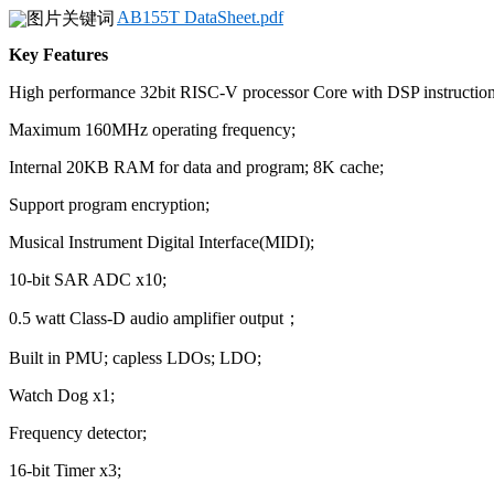
AB155T DataSheet.pdf
Key Features
High performance 32bit RISC-V processor Core with DSP instructio
Maximum 160MHz operating frequency;
Internal 20KB RAM for data and program; 8K cache;
Support program encryption;
Musical Instrument Digital Interface(MIDI);
10-bit SAR ADC x10;
0.5 watt Class-D audio amplifier output；
Built in PMU; capless LDOs; LDO;
Watch Dog x1;
Frequency detector;
16-bit Timer x3;