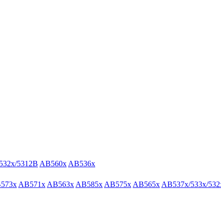
532x/5312B
AB560x
AB536x
573x
AB571x
AB563x
AB585x
AB575x
AB565x
AB537x/533x/532