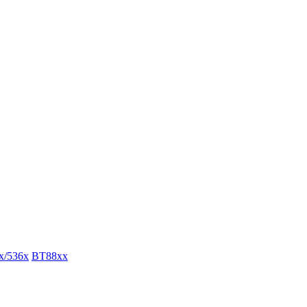
x/536x
BT88xx