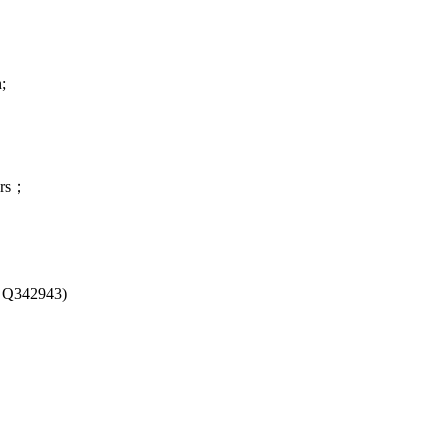
n;
tors；
: Q342943)