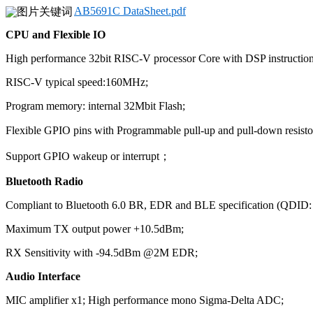
AB5691C DataSheet.pdf
CPU and Flexible IO
High performance 32bit RISC-V processor Core with DSP instructio
RISC-V typical speed:160MHz;
Program memory: internal 32Mbit Flash;
Flexible GPIO pins with Programmable pull-up and pull-down resis
Support GPIO wakeup or interrupt；
Bluetooth Radio
Compliant to Bluetooth 6.0 BR, EDR and BLE specification (QDID
Maximum TX output power +10.5dBm;
RX Sensitivity with -94.5dBm @2M EDR;
Audio Interface
MIC amplifier x1; High performance mono Sigma-Delta ADC;