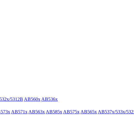
532x/5312B
AB560x
AB536x
573x
AB571x
AB563x
AB585x
AB575x
AB565x
AB537x/533x/532