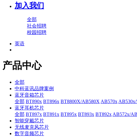
加入我们
全部
社会招聘
校园招聘
英语
产品中心
全部
中科蓝讯品牌案例
蓝牙音箱芯片
全部
BT890x
BT896x
BT8800X/AB580X
AB570x
AB530x/
蓝牙耳机芯片
全部
BT897x
BT891x
BT895x
BT893x
BT892x
AB572x/AB
智能穿戴芯片
无线麦克风芯片
数字音频芯片