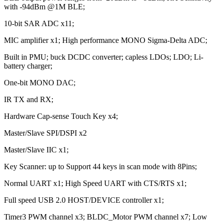
with -94dBm @1M BLE;
10-bit SAR ADC x11;
MIC amplifier x1; High performance MONO Sigma-Delta ADC;
Built in PMU; buck DCDC converter; capless LDOs; LDO; Li-
battery charger;
One-bit MONO DAC;
IR TX and RX;
Hardware Cap-sense Touch Key x4;
Master/Slave SPI/DSPI x2
Master/Slave IIC x1;
Key Scanner: up to Support 44 keys in scan mode with 8Pins;
Normal UART x1; High Speed UART with CTS/RTS x1;
Full speed USB 2.0 HOST/DEVICE controller x1;
Timer3 PWM channel x3; BLDC_Motor PWM channel x7; Low