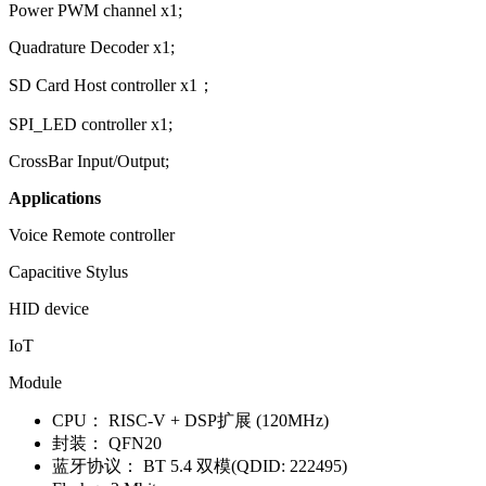
Power PWM channel x1;
Quadrature Decoder x1;
SD Card Host controller x1；
SPI_LED controller x1;
CrossBar Input/Output;
Applications
Voice Remote controller
Capacitive Stylus
HID device
IoT
Module
CPU：
RISC-V + DSP扩展 (120MHz)
封装：
QFN20
蓝牙协议：
BT 5.4 双模(QDID: 222495)