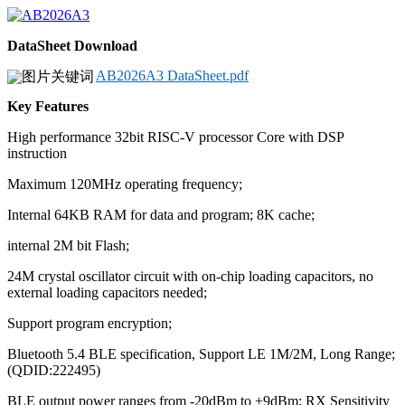
DataSheet Download
AB2026A3 DataSheet.pdf
Key Features
High performance 32bit RISC-V processor Core with DSP
instruction
Maximum 120MHz operating frequency;
Internal 64KB RAM for data and program; 8K cache;
internal 2M bit Flash;
24M crystal oscillator circuit with on-chip loading capacitors, no
external loading capacitors needed;
Support program encryption;
Bluetooth 5.4 BLE specification, Support LE 1M/2M, Long Range;
(QDID:222495)
BLE output power ranges from -20dBm to +9dBm; RX Sensitivity