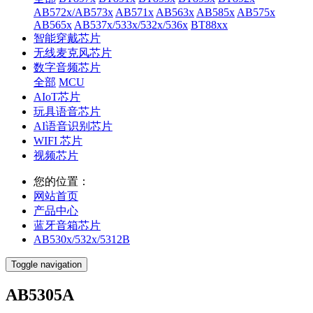
AB572x/AB573x
AB571x
AB563x
AB585x
AB575x
AB565x
AB537x/533x/532x/536x
BT88xx
智能穿戴芯片
无线麦克风芯片
数字音频芯片
全部
MCU
AIoT芯片
玩具语音芯片
AI语音识别芯片
WIFI 芯片
视频芯片
您的位置：
网站首页
产品中心
蓝牙音箱芯片
AB530x/532x/5312B
Toggle navigation
AB5305A