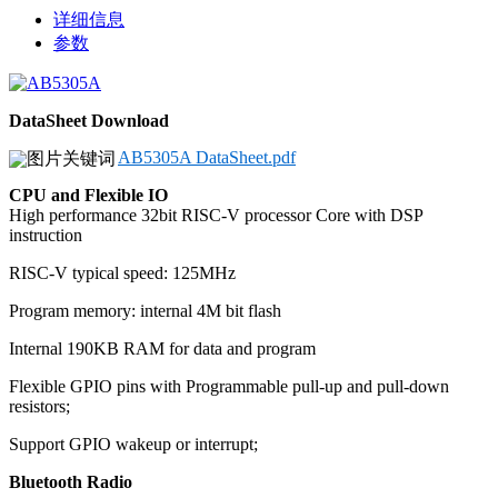
详细信息
参数
DataSheet Download
AB5305A DataSheet.pdf
CPU and Flexible IO
High performance 32bit RISC-V processor Core with DSP
instruction
RISC-V typical speed: 125MHz
Program memory: internal 4M bit flash
Internal 190KB RAM for data and program
Flexible GPIO pins with Programmable pull-up and pull-down
resistors;
Support GPIO wakeup or interrupt;
Bluetooth Radio