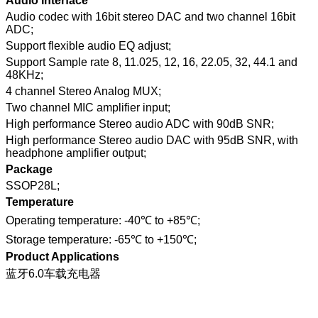
Audio Interface
Audio codec with 16bit stereo DAC and two channel 16bit
ADC;
Support flexible audio EQ adjust;
Support Sample rate 8, 11.025, 12, 16, 22.05, 32, 44.1 and
48KHz;
4 channel Stereo Analog MUX;
Two channel MIC amplifier input;
High performance Stereo audio ADC with 90dB SNR;
High performance Stereo audio DAC with 95dB SNR, with
headphone amplifier output;
Package
SSOP28L;
Temperature
Operating temperature: -40℃ to +85℃;
Storage temperature: -65℃ to +150℃;
Product Applications
蓝牙6.0车载充电器