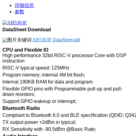
详细信息
参数
DataSheet Download
AB5303F DataSheet.pdf
CPU and Flexible IO
High performance 32bit RISC-V processor Core with DSP
instruction
RISC-V typical speed: 125MHz
Program memory: internal 4M bit flash;
Internal 190KB RAM for data and program
Flexible GPIO pins with Programmable pull-up and pull-
down resistors;
Support GPIO wakeup or interrupt;
Bluetooth Radio
Compliant to Bluetooth 6.0 and BLE specification (QDID: Q34
TX output power +2dBm in typical;
RX Sensitivity with -90.5dBm @Basic Rate;