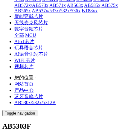
AB572x/AB573x
AB571x
AB563x
AB585x
AB575x
AB565x
AB537x/533x/532x/536x
BT88xx
智能穿戴芯片
无线麦克风芯片
数字音频芯片
全部
MCU
AIoT芯片
玩具语音芯片
AI语音识别芯片
WIFI 芯片
视频芯片
您的位置：
网站首页
产品中心
蓝牙音箱芯片
AB530x/532x/5312B
Toggle navigation
AB5303F