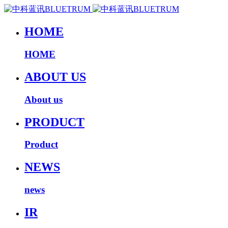
HOME
HOME
ABOUT US
About us
PRODUCT
Product
NEWS
news
IR