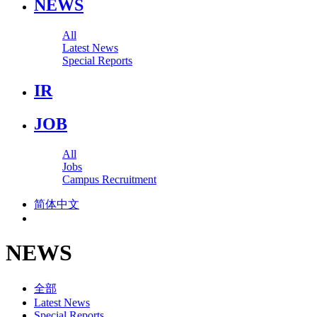
NEWS
All
Latest News
Special Reports
IR
JOB
All
Jobs
Campus Recruitment
简体中文
NEWS
全部
Latest News
Special Reports