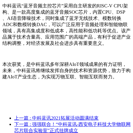
中科蓝讯“蓝牙音频主控芯片”采用自主研发的
RISC-V CPU
架
构、是一款高度集成的蓝牙音频
SOC
芯片，内置
CPU
、
DSP
、
AI
语音降噪技术，同时集成了蓝牙无线技术、模数转换
ADC
和数模转换
DAC
，可以广泛应用于音频处理和智能物联
领域，具有高集成度和低成本，高性能和低功耗等优点。该产
品属于技术含量高、
应用范围广的高端产品，有利于促进产业
结构调整，对经济发展及社会进步具有重
要意义。
本次获奖，是中科蓝讯多年深耕
AIoT
领域成果的有力证明，
未来，中科蓝讯将继续发挥自身的技术和资源优势，致力于构
建
AIoT
产业生态，为实现万物互联、智能互联而努力。
上一篇
: 中科蓝讯2021拓展活动圆满结束
下一篇
: 强强联合！“中科蓝讯-西安电子科技大学物联网
芯片联合实验室”正式挂牌成立