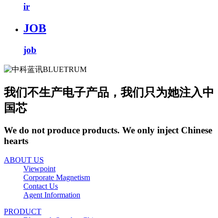
ir
JOB
job
我们不生产电子产品，我们只为她注入中
国芯
We do not produce products. We only inject Chinese
hearts
ABOUT US
Viewpoint
Corporate Magnetism
Contact Us
Agent Information
PRODUCT