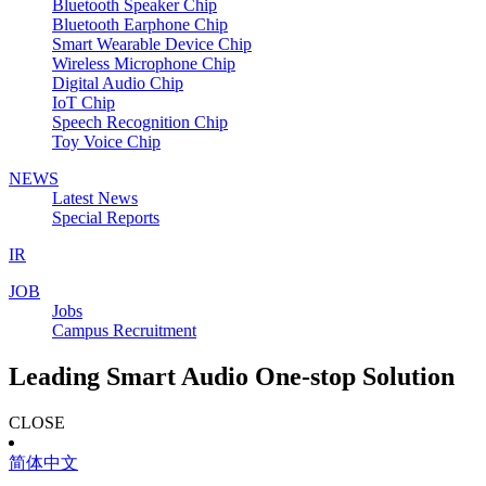
Bluetooth Speaker Chip
Bluetooth Earphone Chip
Smart Wearable Device Chip
Wireless Microphone Chip
Digital Audio Chip
IoT Chip
Speech Recognition Chip
Toy Voice Chip
NEWS
Latest News
Special Reports
IR
JOB
Jobs
Campus Recruitment
Leading Smart Audio One-stop Solution
CLOSE
简体中文