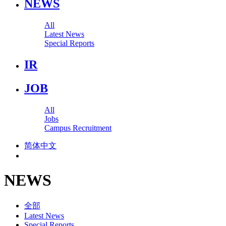
NEWS
All
Latest News
Special Reports
IR
JOB
All
Jobs
Campus Recruitment
简体中文
NEWS
全部
Latest News
Special Reports