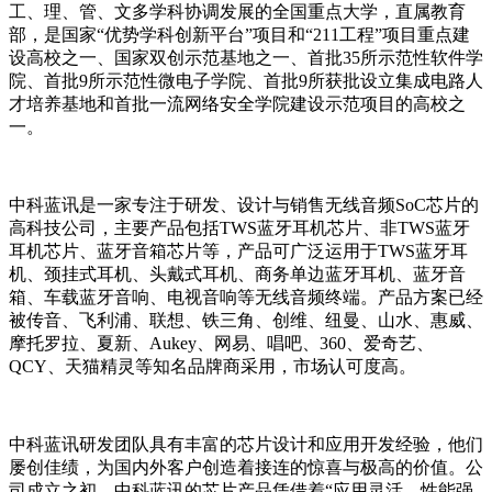
工、理、管、文多学科协调发展的全国重点大学，直属教育
部，是国家“优势学科创新平台”项目和“211工程”项目重点建
设高校之一、国家双创示范基地之一、首批35所示范性软件学
院、首批9所示范性微电子学院、首批9所获批设立集成电路人
才培养基地和首批一流网络安全学院建设示范项目的高校之
一。
中科蓝讯是一家专注于研发、设计与销售无线音频SoC芯片的
高科技公司，主要产品包括TWS蓝牙耳机芯片、非TWS蓝牙
耳机芯片、蓝牙音箱芯片等，产品可广泛运用于TWS蓝牙耳
机、颈挂式耳机、头戴式耳机、商务单边蓝牙耳机、蓝牙音
箱、车载蓝牙音响、电视音响等无线音频终端。
产品方案已经
被传音、飞利浦、联想、铁三角、创维、纽曼、山水、惠威、
摩托罗拉、夏新、Aukey、网易、唱吧、360、爱奇艺、
QCY、天猫精灵等知名品牌商采用，市场认可度高。
中科蓝讯研发团队具有丰富的芯片设计和应用开发经验，他们
屡创佳绩，为国内外客户创造着接连的惊喜与极高的价值。
公
司成立之初，中科蓝讯的芯片产品凭借着“应用灵活、性能强