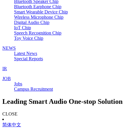
Bluetooth Speaker Chip
Bluetooth Earphone Chip
Smart Wearable Device Chip
Wireless Microphone Chip
Digital Audio Chip
IoT Chip
Speech Recognition Chip
Toy Voice Chip
NEWS
Latest News
Special Reports
IR
JOB
Jobs
Campus Recruitment
Leading Smart Audio One-stop Solution
CLOSE
简体中文