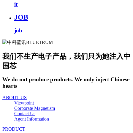
ir
JOB
job
我们不生产电子产品，我们只为她注入中
国芯
We do not produce products. We only inject Chinese
hearts
ABOUT US
Viewpoint
Corporate Magnetism
Contact Us
Agent Information
PRODUCT