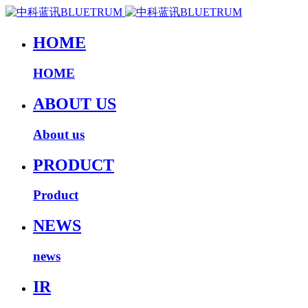
HOME
HOME
ABOUT US
About us
PRODUCT
Product
NEWS
news
IR