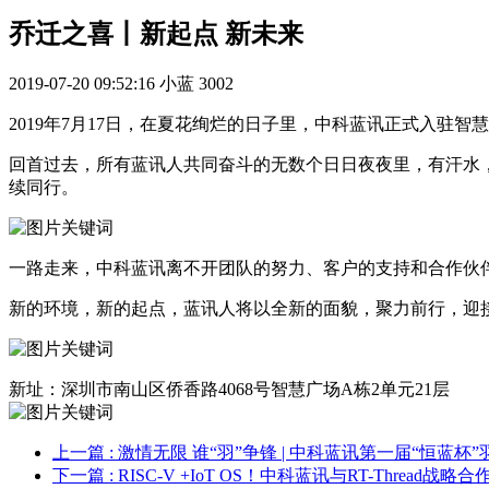
乔迁之喜丨新起点 新未来
2019-07-20 09:52:16
小蓝
3002
2019年7月17日，在夏花绚烂的日子里，中科蓝讯正式入驻
回首过去，所有蓝讯人共同奋斗的无数个日日夜夜里，有汗水
续同行。
一路走来，中科蓝讯离不开团队的努力、客户的支持和合作伙
新的环境，新的起点，蓝讯人将以全新的面貌，聚力前行，迎接
新址：深圳市南山区侨香路4068号智慧广场A栋2单元21层
上一篇
: 激情无限 谁“羽”争锋 | 中科蓝讯第一届“恒蓝
下一篇
: RISC-V +IoT OS！中科蓝讯与RT-Threa