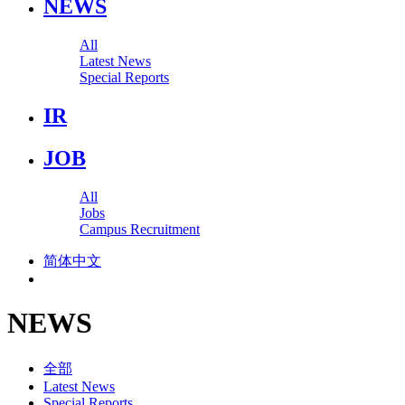
NEWS
All
Latest News
Special Reports
IR
JOB
All
Jobs
Campus Recruitment
简体中文
NEWS
全部
Latest News
Special Reports