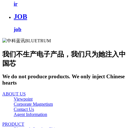
ir
JOB
job
我们不生产电子产品，我们只为她注入中
国芯
We do not produce products. We only inject Chinese
hearts
ABOUT US
Viewpoint
Corporate Magnetism
Contact Us
Agent Information
PRODUCT