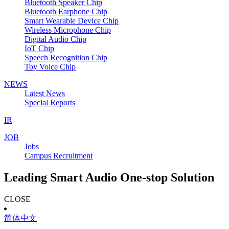
Bluetooth Speaker Chip
Bluetooth Earphone Chip
Smart Wearable Device Chip
Wireless Microphone Chip
Digital Audio Chip
IoT Chip
Speech Recognition Chip
Toy Voice Chip
NEWS
Latest News
Special Reports
IR
JOB
Jobs
Campus Recruitment
Leading Smart Audio One-stop Solution
CLOSE
简体中文