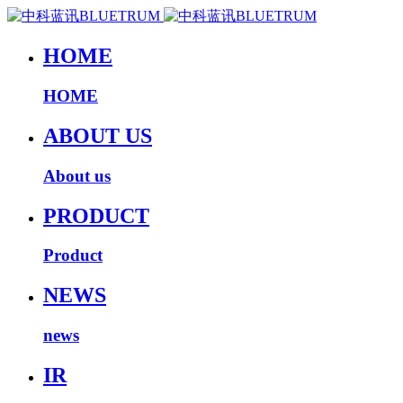
HOME
HOME
ABOUT US
About us
PRODUCT
Product
NEWS
news
IR