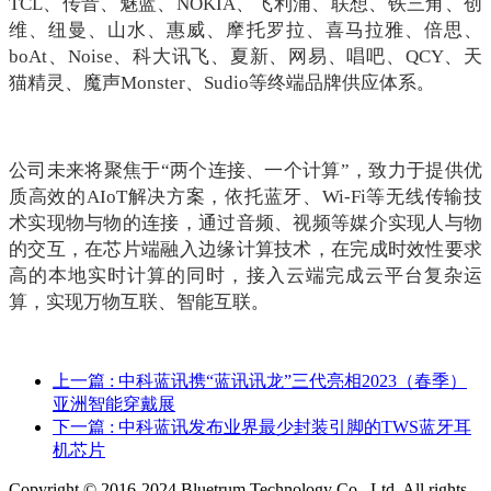
TCL、传音、魅蓝、NOKIA、飞利浦、联想、铁三角、创
维、纽曼、山水、惠威、摩托罗拉、喜马拉雅、倍思、
boAt、Noise、科大讯飞、夏新、网易、唱吧、QCY、天
猫精灵、魔声Monster、Sudio等终端品牌供应体系
。
公司未来将聚焦于“两个连接、一个计算”，致力于提供优
质高效的AIoT解决方案，依托蓝牙、Wi-Fi等无线传输技
术实现物与物的连接，通过音频、视频等媒介实现人与物
的交互，在芯片端融入边缘计算技术，在完成时效性要求
高的本地实时计算的同时，接入云端完成云平台复杂运
算，实现万物互联、智能互联
。
上一篇
: 中科蓝讯携“蓝讯讯龙”三代亮相2023（春季）
亚洲智能穿戴展
下一篇
: 中科蓝讯发布业界最少封装引脚的TWS蓝牙耳
机芯片
Copyright © 2016-2024 Bluetrum Technology Co., Ltd. All rights