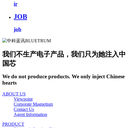
ir
JOB
job
我们不生产电子产品，我们只为她注入中
国芯
We do not produce products. We only inject Chinese
hearts
ABOUT US
Viewpoint
Corporate Magnetism
Contact Us
Agent Information
PRODUCT