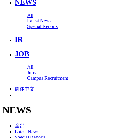
NEWS
All
Latest News
Special Reports
IR
JOB
All
Jobs
Campus Recruitment
简体中文
NEWS
全部
Latest News
Special Reports