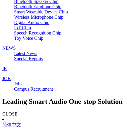
Bluetooth Speaker Chip
Bluetooth Earphone Chip
Smart Wearable Device Chip
Wireless Microphone Chip
Digital Audio Chip
IoT Chip
Speech Recognition Chip
Toy Voice Chip
NEWS
Latest News
Special Reports
IR
JOB
Jobs
Campus Recruitment
Leading Smart Audio One-stop Solution
CLOSE
简体中文