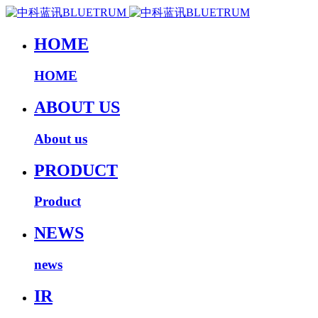
HOME
HOME
ABOUT US
About us
PRODUCT
Product
NEWS
news
IR