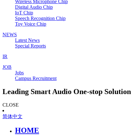
Wireless Microphone Chip
Digital Audio Chip
IoT Chip
Speech Recognition Chip
Toy Voice Chip
NEWS
Latest News
Special Reports
IR
JOB
Jobs
Campus Recruitment
Leading Smart Audio One-stop Solution
CLOSE
简体中文
HOME