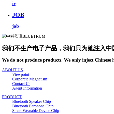
ir
JOB
job
我们不生产电子产品，我们只为她注入中
We do not produce products. We only inject Chinese 
ABOUT US
Viewpoint
Corporate Magnetism
Contact Us
Agent Information
PRODUCT
Bluetooth Speaker Chip
Bluetooth Earphone Chip
Smart Wearable Device Chip