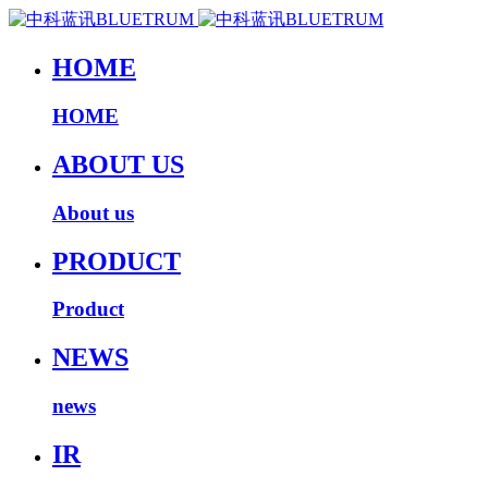
HOME
HOME
ABOUT US
About us
PRODUCT
Product
NEWS
news
IR