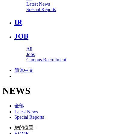
Latest News
Special Reports
IR
JOB
All
Jobs
Campus Recruitment
简体中文
NEWS
全部
Latest News
Special Reports
您的位置：
HOME