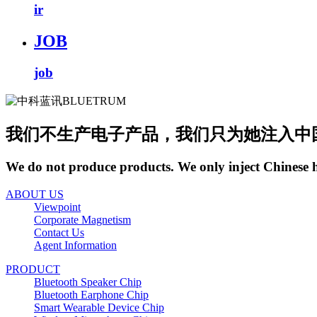
ir
JOB
job
我们不生产电子产品，我们只为她注入中
We do not produce products. We only inject Chinese 
ABOUT US
Viewpoint
Corporate Magnetism
Contact Us
Agent Information
PRODUCT
Bluetooth Speaker Chip
Bluetooth Earphone Chip
Smart Wearable Device Chip