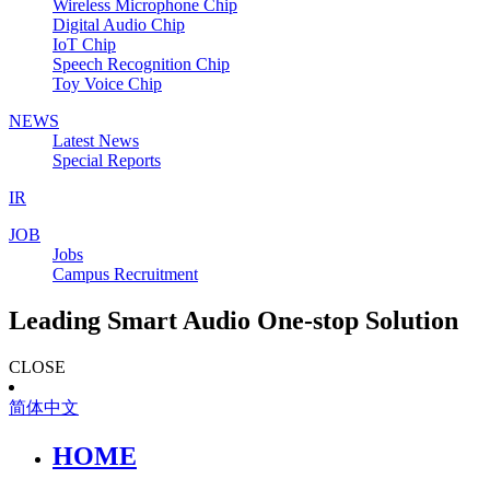
Wireless Microphone Chip
Digital Audio Chip
IoT Chip
Speech Recognition Chip
Toy Voice Chip
NEWS
Latest News
Special Reports
IR
JOB
Jobs
Campus Recruitment
Leading Smart Audio One-stop Solution
CLOSE
简体中文
HOME