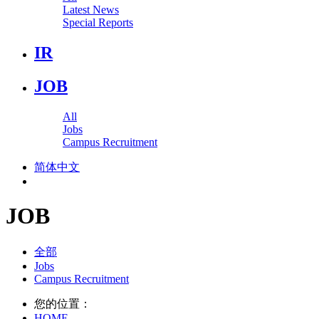
Latest News
Special Reports
IR
JOB
All
Jobs
Campus Recruitment
简体中文
JOB
全部
Jobs
Campus Recruitment
您的位置：
HOME