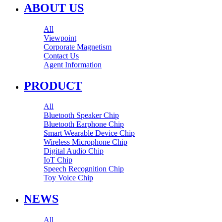
ABOUT US
All
Viewpoint
Corporate Magnetism
Contact Us
Agent Information
PRODUCT
All
Bluetooth Speaker Chip
Bluetooth Earphone Chip
Smart Wearable Device Chip
Wireless Microphone Chip
Digital Audio Chip
IoT Chip
Speech Recognition Chip
Toy Voice Chip
NEWS
All