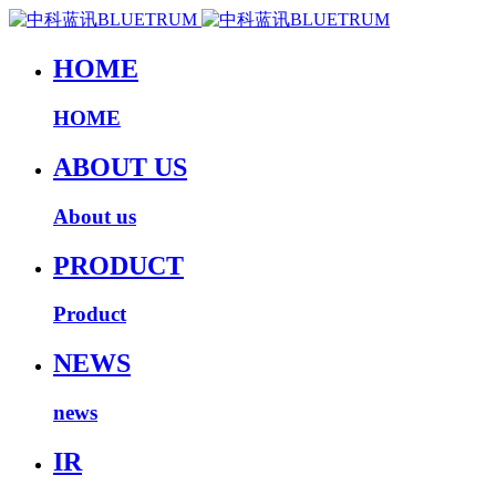
HOME
HOME
ABOUT US
About us
PRODUCT
Product
NEWS
news
IR