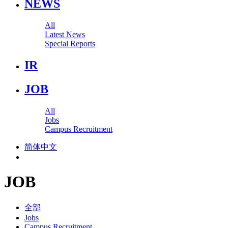
NEWS
All
Latest News
Special Reports
IR
JOB
All
Jobs
Campus Recruitment
简体中文
JOB
全部
Jobs
Campus Recruitment