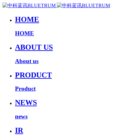
HOME
HOME
ABOUT US
About us
PRODUCT
Product
NEWS
news
IR