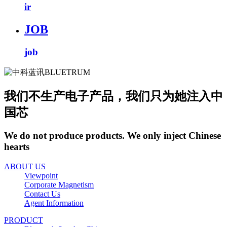
ir
JOB
job
我们不生产电子产品，我们只为她注入中
国芯
We do not produce products. We only inject Chinese
hearts
ABOUT US
Viewpoint
Corporate Magnetism
Contact Us
Agent Information
PRODUCT