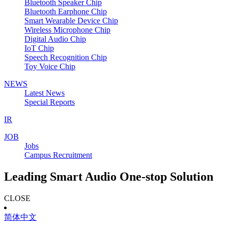
Bluetooth Speaker Chip
Bluetooth Earphone Chip
Smart Wearable Device Chip
Wireless Microphone Chip
Digital Audio Chip
IoT Chip
Speech Recognition Chip
Toy Voice Chip
NEWS
Latest News
Special Reports
IR
JOB
Jobs
Campus Recruitment
Leading Smart Audio One-stop Solution
CLOSE
简体中文